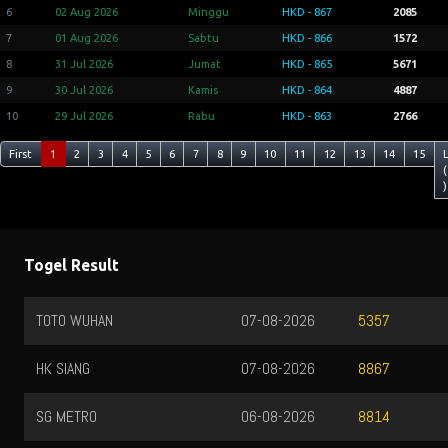
6
02 Aug 2026
Minggu
HKD - 867
2085
7
01 Aug 2026
Sabtu
HKD - 866
1572
8
31 Jul 2026
Jumat
HKD - 865
5671
9
30 Jul 2026
Kamis
HKD - 864
4887
10
29 Jul 2026
Rabu
HKD - 863
2766
First
1
2
3
4
5
6
7
8
9
10
11
12
13
14
15
(
)
Togel Result
TOTO WUHAN
07-08-2026
5357
HK SIANG
07-08-2026
8867
SG METRO
06-08-2026
8814