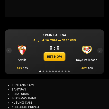
SPAIN LA LIGA
August 16, 2026 — 02:30 WIB
0 : 0
Previous
Next
BET NOW
Sevilla
Rayo Vallecano
0.25
0.95
-0.25
0.95
TENTANG KAMI
BANTUAN
PERATURAN
INFORMASI BANK
HUBUNGI KAMI
KEBIJAKAN PRIVASI