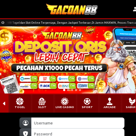
AN88 Togel dan Slot Online Terpercaya, Dengan Jackpot Terbesar,Di Jamin MAXWIN, Proses Transaksi
TOGEL
SLOT
LIVE CASINO
SPORT
ARCADE
SABU