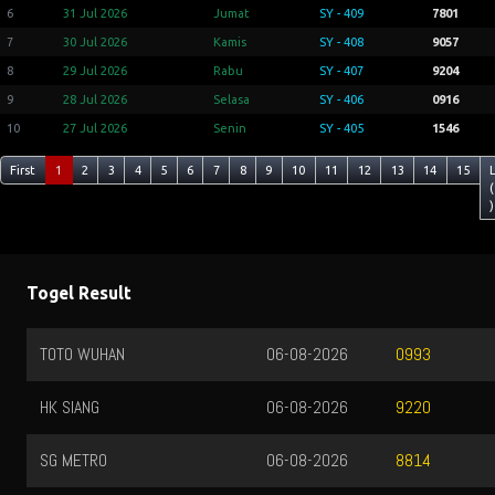
6
31 Jul 2026
Jumat
SY - 409
7801
7
30 Jul 2026
Kamis
SY - 408
9057
8
29 Jul 2026
Rabu
SY - 407
9204
9
28 Jul 2026
Selasa
SY - 406
0916
10
27 Jul 2026
Senin
SY - 405
1546
First
1
2
3
4
5
6
7
8
9
10
11
12
13
14
15
(
)
Togel Result
TOTO WUHAN
06-08-2026
0993
HK SIANG
06-08-2026
9220
SG METRO
06-08-2026
8814