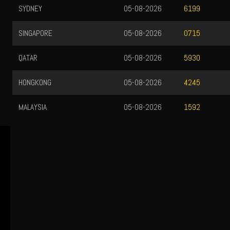
SYDNEY
05-08-2026
6199
SINGAPORE
05-08-2026
0715
QATAR
05-08-2026
5930
HONGKONG
05-08-2026
4245
MALAYSIA
05-08-2026
1592